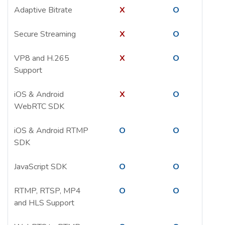
Adaptive Bitrate
X
O
Secure Streaming
X
O
VP8 and H.265
X
O
Support
iOS & Android
X
O
WebRTC SDK
iOS & Android RTMP
O
O
SDK
JavaScript SDK
O
O
RTMP, RTSP, MP4
O
O
and HLS Support