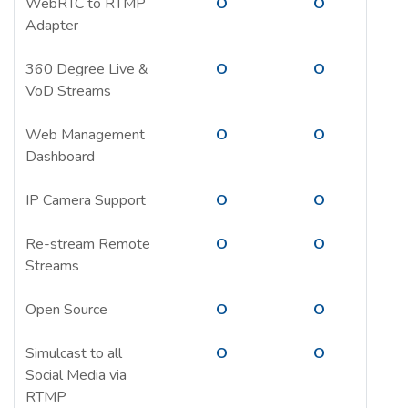
WebRTC to RTMP
O
O
Adapter
360 Degree Live &
O
O
VoD Streams
Web Management
O
O
Dashboard
IP Camera Support
O
O
Re-stream Remote
O
O
Streams
Open Source
O
O
Simulcast to all
O
O
Social Media via
RTMP