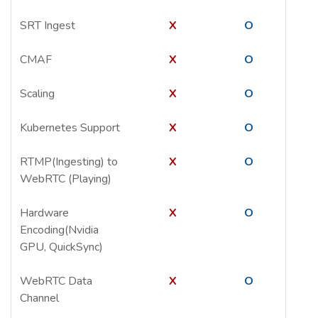
SRT Ingest
X
O
CMAF
X
O
Scaling
X
O
Kubernetes Support
X
O
RTMP(Ingesting) to
X
O
WebRTC (Playing)
Hardware
X
O
Encoding(Nvidia
GPU, QuickSync)
WebRTC Data
X
O
Channel