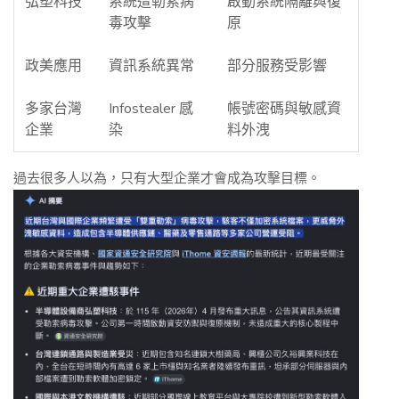
弘塑科技
系統遭勒索病
啟動系統隔離與復
毒攻擊
原
政美應用
資訊系統異常
部分服務受影響
多家台灣
Infostealer 感
帳號密碼與敏感資
企業
染
料外洩
過去很多人以為，只有大型企業才會成為攻擊目標。